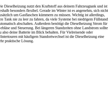
ie Dieselheizung nutzt den Kraftstoff aus deinem Fahrzeugtank und ist
eshalb besonders flexibel. Gerade im Winter ist es angenehm, sich nich
usätzlich um Gasflaschen kümmern zu müssen. Wichtig ist allerdings,
en Tank nie zu leer zu fahren, da viele Systeme bei niedrigem Füllstand
utomatisch abschalten. Außerdem benötigt die Dieselheizung Strom für
ebläse und Steuerung. Bei längeren Standzeiten ohne Landstrom sollte
u also deine Batterie im Blick behalten. Für Vielreisende oder
intertouren mit häufigem Standortwechsel ist die Dieselheizung eine
ehr praktische Lösung.