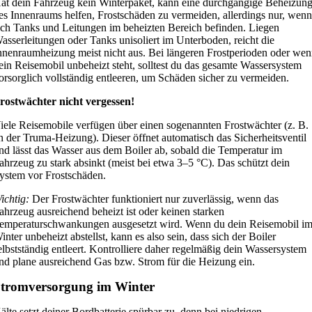
at dein Fahrzeug kein Winterpaket, kann eine durchgängige Beheizun
es Innenraums helfen, Frostschäden zu vermeiden, allerdings nur, wen
ich Tanks und Leitungen im beheizten Bereich befinden. Liegen
asserleitungen oder Tanks unisoliert im Unterboden, reicht die
nnenraumheizung meist nicht aus. Bei längeren Frostperioden oder we
ein Reisemobil unbeheizt steht, solltest du das gesamte Wassersystem
orsorglich vollständig entleeren, um Schäden sicher zu vermeiden.
rostwächter nicht vergessen!
iele Reisemobile verfügen über einen sogenannten Frostwächter (z. B.
n der Truma-Heizung). Dieser öffnet automatisch das Sicherheitsventil
nd lässt das Wasser aus dem Boiler ab, sobald die Temperatur im
ahrzeug zu stark absinkt (meist bei etwa 3–5 °C). Das schützt dein
ystem vor Frostschäden.
ichtig:
Der Frostwächter funktioniert nur zuverlässig, wenn das
ahrzeug ausreichend beheizt ist oder keinen starken
emperaturschwankungen ausgesetzt wird. Wenn du dein Reisemobil i
inter unbeheizt abstellst, kann es also sein, dass sich der Boiler
elbstständig entleert. Kontrolliere daher regelmäßig dein Wassersystem
nd plane ausreichend Gas bzw. Strom für die Heizung ein.
tromversorgung im Winter
älte setzt deiner Bordbatterie spürbar zu, denn bei niedrigen