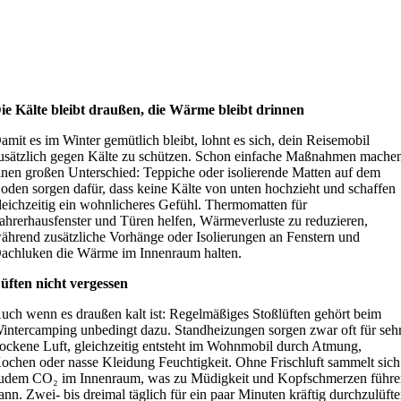
ie Kälte bleibt draußen, die Wärme bleibt drinnen
amit es im Winter gemütlich bleibt, lohnt es sich, dein Reisemobil
usätzlich gegen Kälte zu schützen. Schon einfache Maßnahmen mache
inen großen Unterschied: Teppiche oder isolierende Matten auf dem
oden sorgen dafür, dass keine Kälte von unten hochzieht und schaffen
leichzeitig ein wohnlicheres Gefühl. Thermomatten für
ahrerhausfenster und Türen helfen, Wärmeverluste zu reduzieren,
ährend zusätzliche Vorhänge oder Isolierungen an Fenstern und
achluken die Wärme im Innenraum halten.
üften nicht vergessen
uch wenn es draußen kalt ist: Regelmäßiges Stoßlüften gehört beim
intercamping unbedingt dazu. Standheizungen sorgen zwar oft für seh
rockene Luft, gleichzeitig entsteht im Wohnmobil durch Atmung,
ochen oder nasse Kleidung Feuchtigkeit. Ohne Frischluft sammelt sich
udem CO₂ im Innenraum, was zu Müdigkeit und Kopfschmerzen führ
ann. Zwei- bis dreimal täglich für ein paar Minuten kräftig durchzulüft