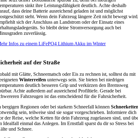
emperaturen sinkt ihre Leistungsfähigkeit deutlich. Achte deshalb
arauf, dass deine Batterie ausreichend geladen ist und möglichst
rostgeschützt steht. Wenn dein Fahrzeug längere Zeit nicht bewegt wird
mpfiehlt sich der Anschluss an Landstrom oder der Einsatz eines
rhaltungsladegeräts. So bleibt deine Stromversorgung auch bei
inusgraden zuverlässig.
ehr Infos zu einem LiFePO4 Lithium Akku im Winter
icherheit auf der Straße
obald mit Glätte, Schneematsch oder Eis zu rechnen ist, solltest du mit
eeigneten
Winterreifen
unterwegs sein. Sie bieten bei niedrigen
emperaturen deutlich besseren Grip und verkürzen den Bremsweg
pürbar. Achte außerdem auf ausreichend Profiltiefe. Gerade bei
chwereren Fahrzeugen ist das entscheidend für die Fahrsicherheit.
n bergigen Regionen oder bei starkem Schneefall können
Schneekette
otwendig sein, teilweise sind sie sogar vorgeschrieben. Informiere dich
or der Reise, welche Ketten für dein Fahrzeug zugelassen sind, und üb
m Idealfall einmal das Anlegen. Im Ernstfall sparst du dir so Stress bei
älte und Schnee.