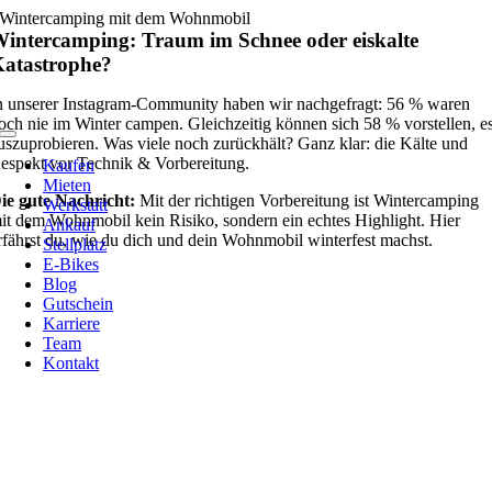
Zum
Wintercamping mit dem Wohnmobil
Inhalt
intercamping: Traum im Schnee oder eiskalte
springen
atastrophe?
n unserer Instagram-Community haben wir nachgefragt: 56 % waren
och nie im Winter campen. Gleichzeitig können sich 58 % vorstellen, e
Toggle
uszuprobieren. Was viele noch zurückhält? Ganz klar: die Kälte und
Navigation
espekt vor Technik & Vorbereitung.
Kaufen
Mieten
ie gute Nachricht:
Mit der richtigen Vorbereitung ist Wintercamping
Werkstatt
it dem Wohnmobil kein Risiko, sondern ein echtes Highlight. Hier
Ankauf
rfährst du, wie du dich und dein Wohnmobil winterfest machst.
Stellplatz
E-Bikes
Blog
Gutschein
Karriere
Team
Kontakt