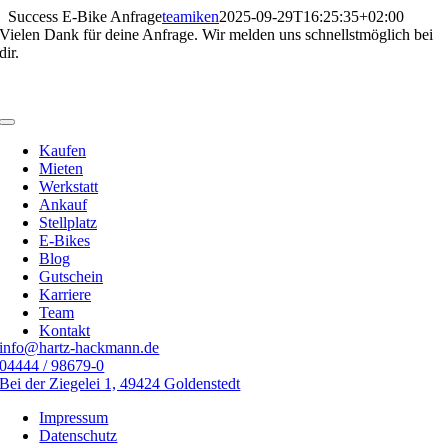
Zum
Success E-Bike Anfrage
teamiken
2025-09-29T16:25:35+02:00
Inhalt
Vielen Dank für deine Anfrage. Wir melden uns schnellstmöglich bei
springen
dir.
Toggle
Navigation
Kaufen
Mieten
Werkstatt
Ankauf
Stellplatz
E-Bikes
Blog
Gutschein
Karriere
Team
Kontakt
info@hartz-hackmann.de
04444 / 98679-0
Bei der Ziegelei 1, 49424 Goldenstedt
Impressum
Datenschutz