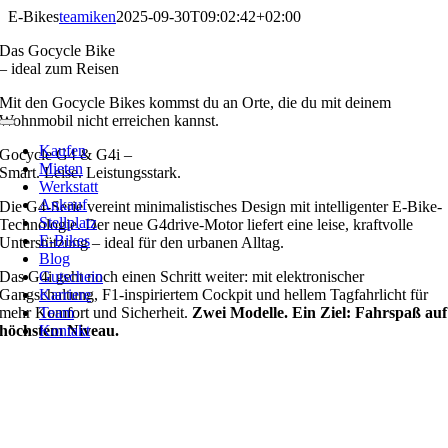
Zum
E-Bikes
teamiken
2025-09-30T09:02:42+02:00
Inhalt
Das Gocycle Bike
springen
– ideal zum Reisen
Mit den Gocycle Bikes kommst du an Orte, die du mit deinem
Wohnmobil nicht erreichen kannst.
Toggle
Navigation
Kaufen
Gocycle G4 & G4i –
Mieten
Smart. Leise. Leistungsstark.
Werkstatt
Ankauf
Die G4-Serie vereint minimalistisches Design mit intelligenter E-Bike-
Stellplatz
Technologie. Der neue G4drive-Motor liefert eine leise, kraftvolle
E-Bikes
Unterstützung – ideal für den urbanen Alltag.
Blog
Das G4i geht noch einen Schritt weiter: mit elektronischer
Gutschein
Gangschaltung, F1-inspiriertem Cockpit und hellem Tagfahrlicht für
Karriere
mehr Komfort und Sicherheit.
Team
Zwei Modelle. Ein Ziel: Fahrspaß auf
höchstem Niveau.
Kontakt