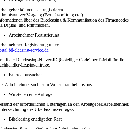
rbeitgeber können sich registrieren.
dministrativer Vorgang (Bonitätsprüfung etc.)
nformationen über das Bikeleasing & Kommunikation des Firmencodes
ia Digital- und Printmedien.
Arbeitnehmer Registrierung
rbeitnehmer Registrierung unter:
ortal.bikeleasing-service.de
rhalt der Bikeleasing-Nutzer-ID (8-stelliger Code) per E-Mail für die
achhändler-Leasinganfrage.
Fahrrad aussuchen
er Arbeitnehmer sucht sein Wunschrad bei uns aus.
Wir stellen eine Anfrage
ersand der erforderlichen Unterlagen an den Arbeitgeber/Arbeitnehmer
nterzeichnung des Überlassunsvertrages.
Bikeleasing erledigt den Rest
ikeleasing-Service händigt dem Arbeitnehmer die