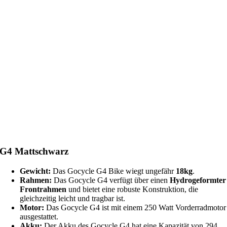
G4 Mattschwarz
Gewicht:
Das Gocycle G4 Bike wiegt ungefähr
18kg
.
Rahmen:
Das Gocycle G4 verfügt über einen
Hydrogeformter
Frontrahmen
und bietet eine robuste Konstruktion, die
gleichzeitig leicht und tragbar ist.
Motor:
Das Gocycle G4 ist mit einem 250 Watt Vorderradmotor
ausgestattet.
Akku:
Der Akku des Gocycle G4 hat eine Kapazität von 294