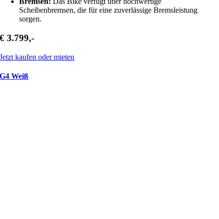
Bremsen:
Das Bike verfügt über hochwertige
Scheibenbremsen, die für eine zuverlässige Bremsleistung
sorgen.
€ 3.799,-
Jetzt kaufen oder mieten
G4 Weiß