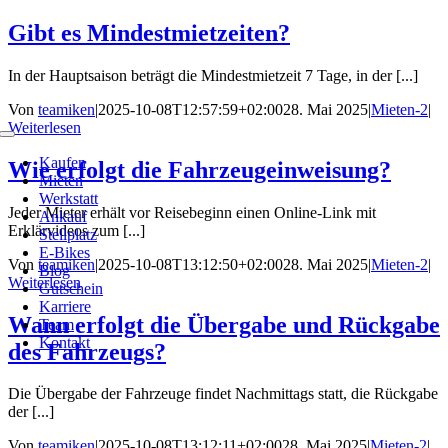
Zum
Gibt es Mindestmietzeiten?
Inhalt
springen
In der Hauptsaison beträgt die Mindestmietzeit 7 Tage, in der [...]
Von
teamiken
|
2025-10-08T12:57:59+02:00
28. Mai 2025
|
Mieten-2
|
Weiterlesen
Toggle
Navigation
Kaufen
Wie erfolgt die Fahrzeugeinweisung?
Mieten
Werkstatt
Jeder Mieter erhält vor Reisebeginn einen Online-Link mit
Ankauf
Erklärvideos zum [...]
Stellplatz
E-Bikes
Von
teamiken
|
2025-10-08T13:12:50+02:00
28. Mai 2025
|
Mieten-2
|
Blog
Weiterlesen
Gutschein
Karriere
Wann erfolgt die Übergabe und Rückgabe
Team
Kontakt
des Fahrzeugs?
Die Übergabe der Fahrzeuge findet Nachmittags statt, die Rückgabe
der [...]
Von
teamiken
|
2025-10-08T13:12:11+02:00
28. Mai 2025
|
Mieten-2
|