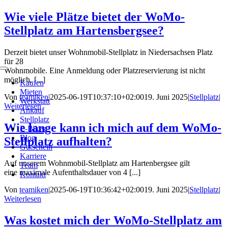
Zum
Wie viele Plätze bietet der WoMo-
Inhalt
Stellplatz am Hartensbergsee?
springen
Derzeit bietet unser Wohnmobil-Stellplatz in Niedersachsen Platz
für 28
Wohnmobile. Eine Anmeldung oder Platzreservierung ist nicht
Toggle
möglich, [...]
Navigation
Kaufen
Mieten
Von
teamiken
|
2025-06-19T10:37:10+02:00
19. Juni 2025
|
Stellplatz
|
Werkstatt
Weiterlesen
Ankauf
Stellplatz
Wie lange kann ich mich auf dem WoMo-
E-Bikes
Blog
Stellplatz aufhalten?
Gutschein
Karriere
Auf unserem Wohnmobil-Stellplatz am Hartenbergsee gilt
Team
eine maximale Aufenthaltsdauer von 4 [...]
Kontakt
Von
teamiken
|
2025-06-19T10:36:42+02:00
19. Juni 2025
|
Stellplatz
|
Weiterlesen
Was kostet mich der WoMo-Stellplatz am