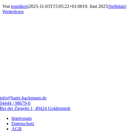
Von
teamiken
|
2025-11-03T15:05:22+01:00
19. Juni 2025
|
Stellplatz
|
Weiterlesen
info@hartz-hackmann.de
04444 / 98679-0
Bei der Ziegelei 1, 49424 Goldenstedt
Impressum
Datenschutz
AGB